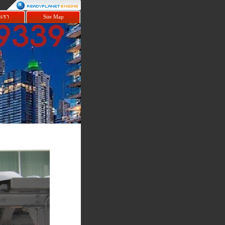
อเรา
Site Map