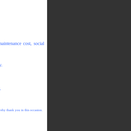
aintenance cost, social
y.
.
eby thank you in this occasion.