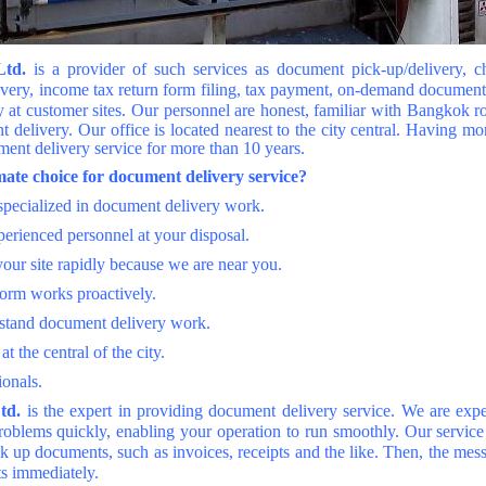
Ltd.
is a provider of such services as document pick-up/delivery, ch
very, income tax return form filing, tax payment, on-demand document
at customer sites. Our personnel are honest, familiar with
Bangkok
ro
 delivery. Our office is located nearest to the city central. Having m
nt delivery service for more than 10 years.
ate choice for document delivery service?
specialized in document delivery work.
erienced personnel at your disposal.
your site rapidly because we are near you.
form works proactively.
rstand document delivery work.
at the central of the city.
ionals.
td.
is the expert in providing document delivery service. We are exp
roblems quickly, enabling your operation to run smoothly. Our service
ick up documents, such as invoices, receipts and the like. Then, the mes
s immediately.