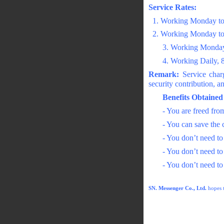
Service Rates:
1. Working Monday to 
2. Working Monday to
3. Working Monda
4. Working Dai
Remark:
Service charg
security contribution, a
Benefits Obtaine
- You are freed fr
- You can save the 
- You don’t need to
- You don’t need t
- You don’t need to
SN. Messenger Co., Ltd.
hopes t