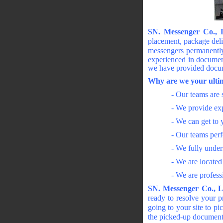
SN. Messenger Co., 
placement, package deli
messengers permanently 
experienced in document
we have provided docume
Why are we your ultim
- Our teams are 
- We provide exp
- We can get to 
- Our teams per
- We fully unde
- We are located 
- We are profess
SN. Messenger Co., L
ready to resolve your p
going to your site to p
the picked-up document