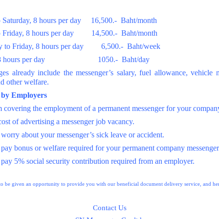
Saturday, 8 hours per day 16,500.- Baht/month
 Friday, 8 hours per day 14,500.- Baht/month
y to Friday, 8 hours per day 6,500.- Baht/week
ly, 8 hours per day 1050.- Baht/day
es already include the messenger’s salary, fuel allowance, vehicle m
nd other welfare.
d by Employers
om covering the employment of a permanent messenger for your compan
cost of advertising a messenger job vacancy.
 worry about your messenger’s sick leave or accident.
o pay bonus or welfare required for your permanent company messenger
 pay 5% social security contribution required from an employer.
o be given an opportunity to provide you with our beneficial document delivery service, and her
Contact Us