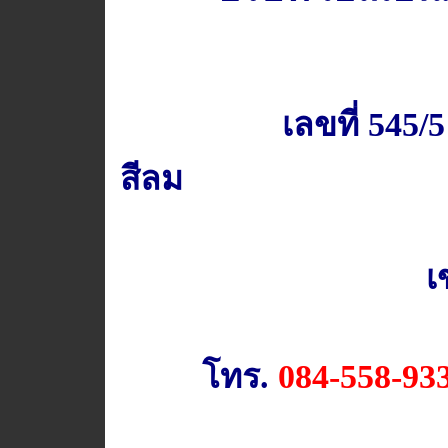
เลขที่ 545
สีลม
เ
โทร.
084-558-93